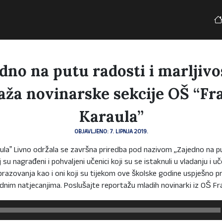
edno na putu radosti i marljivo
aža novinarske sekcije OŠ “Fr
Karaula”
OBJAVLJENO: 7. LIPNJA 2019.
ulaˮ Livno održala se završna priredba pod nazivom ,,Zajedno na pu
j su nagrađeni i pohvaljeni učenici koji su se istaknuli u vladanju i u
azovanja kao i oni koji su tijekom ove školske godine uspješno pre
nim natjecanjima. Poslušajte reportažu mladih novinarki iz OŠ Fra