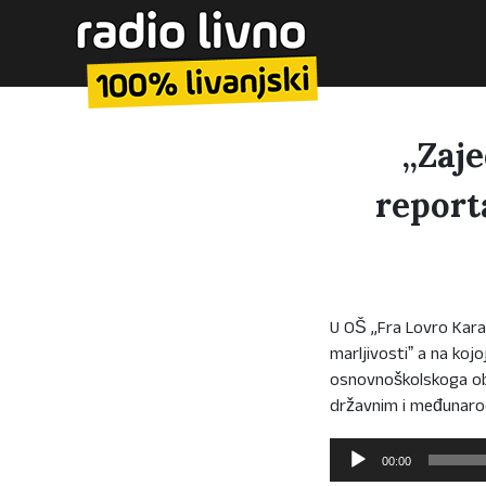
,,Zaj
report
U OŠ ,,Fra Lovro Kara
marljivostiˮ a na kojo
osnovnoškolskoga obr
državnim i međunarod
Reproduktor
00:00
audiozapisa