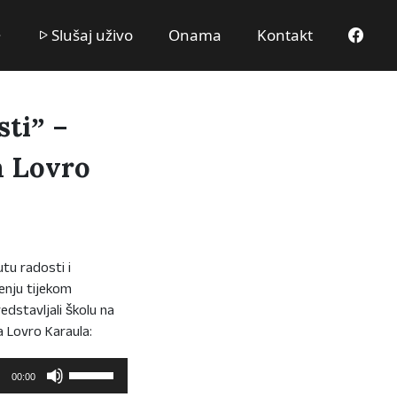
Slušaj uživo
Onama
Kontakt
stiˮ –
a Lovro
tu radosti i
čenju tijekom
dstavljali školu na
 Lovro Karaula:
Upotrijebite
00:00
tipke