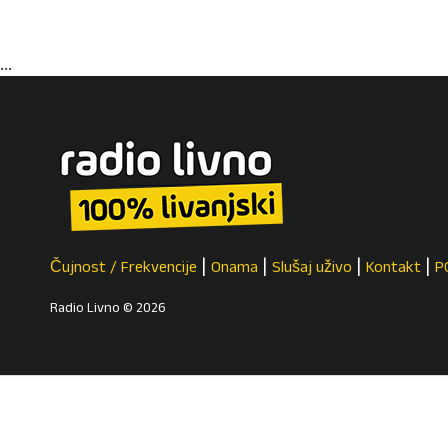
...
Čujnost / Frekvencije
Onama
Slušaj uživo
Kontakt
P
Radio Livno © 2026