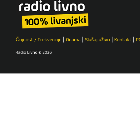
Čujnost / Frekvencije
Onama
Slušaj uživo
Kontakt
P
Radio Livno © 2026