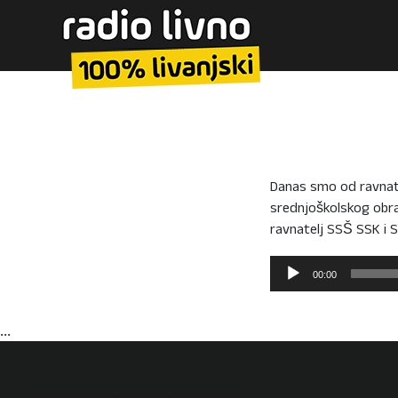
Danas smo od ravnatel
srednjoškolskog obra
ravnatelj SSŠ SSK i S
Reproduktor
00:00
audiozapisa
...