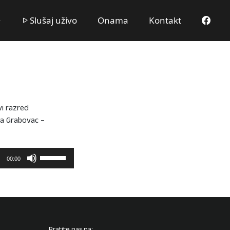
Slušaj uživo
Onama
Kontakt
vi razred
ša Grabovac –
Upotrijebite
00:00
tipke
sa
strelicama
Gore/Dolje
kako
biste