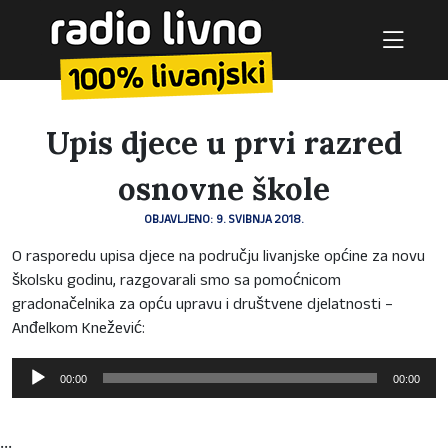
Upis djece u prvi razred
osnovne škole
OBJAVLJENO: 9. SVIBNJA 2018.
O rasporedu upisa djece na području livanjske općine za novu
školsku godinu, razgovarali smo sa pomoćnicom
gradonačelnika za opću upravu i društvene djelatnosti –
Anđelkom Knežević:
Reproduktor
00:00
00:00
audiozapisa
...