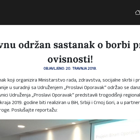
vnu održan sastanak o borbi p
ovisnosti!
OBJAVLJENO: 20. TRAVNJA 2018.
ak koji organizira Ministarstvo rada, zdravstva, socijalne skrbi i p
ije u suradnji sa Udruženjem „Proslavi Oporavak“ održao se dana
ici Udruženja „Proslavi Oporavak“ predstavili trogodišnji regional
raja 2019. godine biti realiziran u BiH, Srbiji i Crnoj Gori, a u part
roge. Poslušajte reportažu: