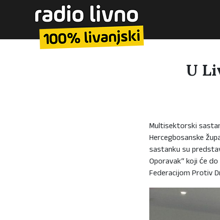
U Li
Multisektorski sastan
Hercegbosanske župan
sastanku su predstavn
Oporavak“ koji će do k
Federacijom Protiv D