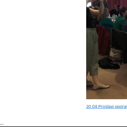
20 04 Proslavi opora
...