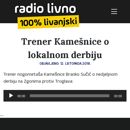
Trener Kamešnice o
lokalnom derbiju
OBJAVLJENO: 12. LISTOPADA 2018.
Trener nogometaša Kamešnice Branko Sučić o nedjeljnom
derbiju na Zgonima protiv Troglava:
Reproduktor
00:00
00:00
audiozapisa
...