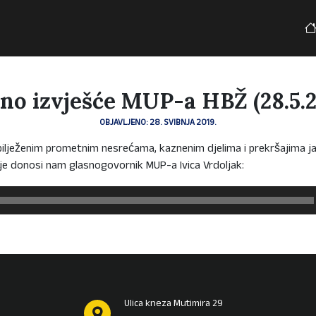
no izvješće MUP-a HBŽ (28.5.2
OBJAVLJENO: 28. SVIBNJA 2019.
bilježenim prometnim nesrećama, kaznenim djelima i prekršajima ja
je donosi nam glasnogovornik MUP-a Ivica Vrdoljak:
Ulica kneza Mutimira 29