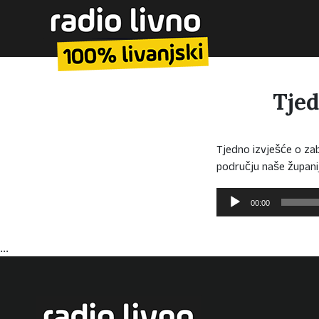
Tjed
Tjedno izvješće o za
području naše župani
Reproduktor
00:00
audiozapisa
...