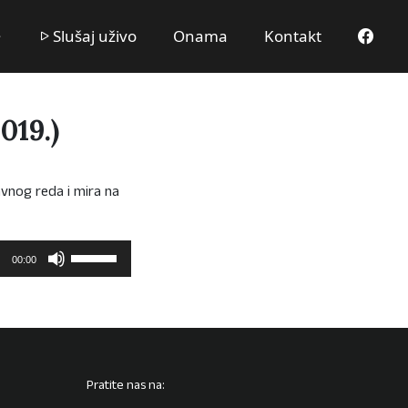
Slušaj uživo
Onama
Kontakt
019.)
vnog reda i mira na
Upotrijebite
00:00
tipke
sa
strelicama
Gore/Dolje
kako
biste
Pratite nas na:
pojačali