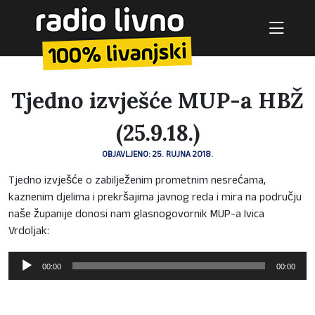
Tjedno izvješće MUP-a HBŽ
(25.9.18.)
OBJAVLJENO: 25. RUJNA 2018.
Tjedno izvješće o zabilježenim prometnim nesrećama,
kaznenim djelima i prekršajima javnog reda i mira na području
naše županije donosi nam glasnogovornik MUP-a Ivica
Vrdoljak:
Reproduktor
00:00
00:00
audiozapisa