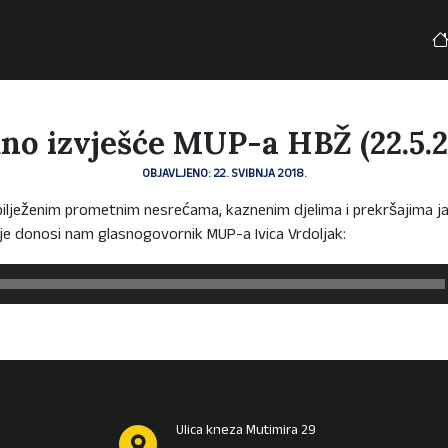
no izvješće MUP-a HBŽ (22.5.2
OBJAVLJENO: 22. SVIBNJA 2018.
bilježenim prometnim nesrećama, kaznenim djelima i prekršajima ja
je donosi nam glasnogovornik MUP-a Ivica Vrdoljak:
Ulica kneza Mutimira 29