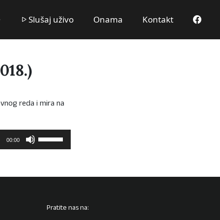
Slušaj uživo
Onama
Kontakt
018.)
vnog reda i mira na
Upotrijebite
00:00
tipke
sa
strelicama
Gore/Dolje
kako
biste
Pratite nas na:
pojačali