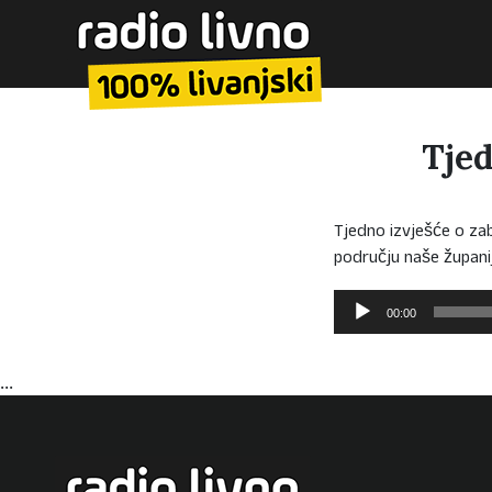
Tjed
Tjedno izvješće o za
području naše župani
Reproduktor
00:00
audiozapisa
...