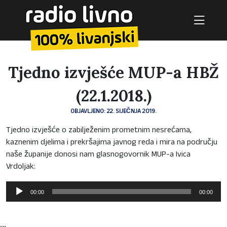
Tjedno izvješće MUP-a HBŽ
(22.1.2018.)
OBJAVLJENO: 22. SIJEČNJA 2019.
Tjedno izvješće o zabilježenim prometnim nesrećama,
kaznenim djelima i prekršajima javnog reda i mira na području
naše županije donosi nam glasnogovornik MUP-a Ivica
Vrdoljak:
Reproduktor
00:00
00:00
audiozapisa
...