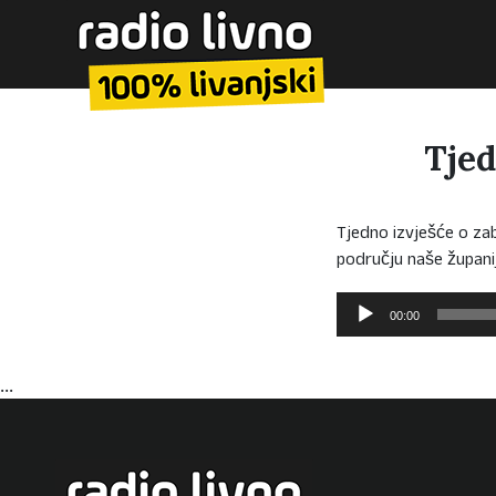
Tjed
Tjedno izvješće o za
području naše župani
Reproduktor
00:00
audiozapisa
...