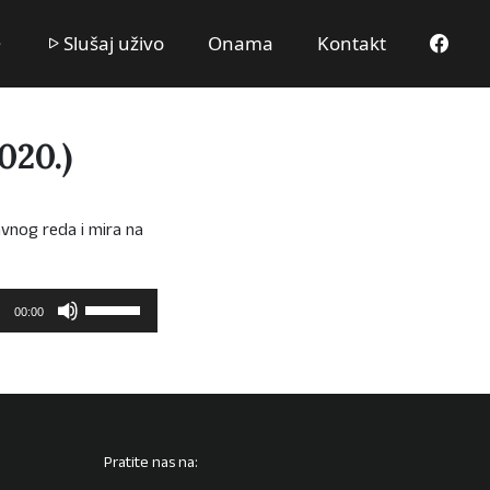
Slušaj uživo
Onama
Kontakt
020.)
vnog reda i mira na
Upotrijebite
00:00
tipke
sa
strelicama
Gore/Dolje
kako
biste
Pratite nas na:
pojačali