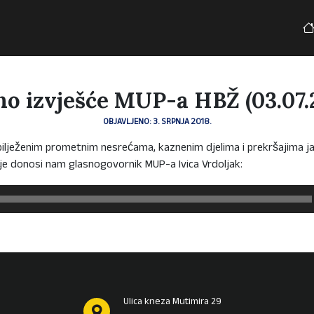
no izvješće MUP-a HBŽ (03.07.2
OBJAVLJENO: 3. SRPNJA 2018.
bilježenim prometnim nesrećama, kaznenim djelima i prekršajima ja
je donosi nam glasnogovornik MUP-a Ivica Vrdoljak:
Ulica kneza Mutimira 29