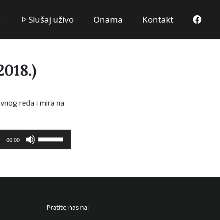
Slušaj uživo
Onama
Kontakt
018.)
vnog reda i mira na
Upotrijebite
00:00
tipke
sa
strelicama
Gore/Dolje
kako
biste
Pratite nas na:
pojačali