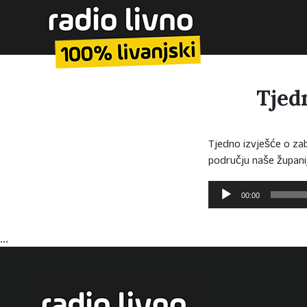
Tjed
Tjedno izvješće o za
području naše župani
Reproduktor
00:00
audiozapisa
...