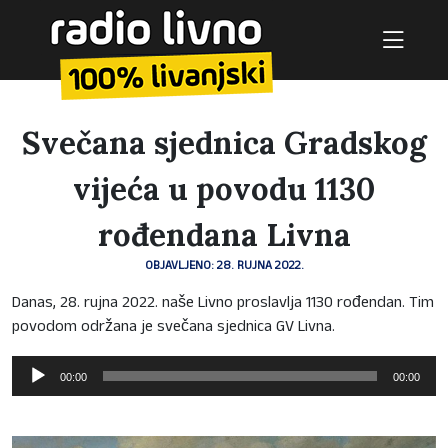
Svečana sjednica Gradskog
vijeća u povodu 1130
rođendana Livna
OBJAVLJENO: 28. RUJNA 2022.
Danas, 28. rujna 2022. naše Livno proslavlja 1130 rođendan. Tim
povodom održana je svečana sjednica GV Livna.
Reproduktor
00:00
00:00
audiozapisa