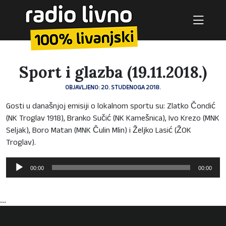
Sport i glazba (19.11.2018.)
OBJAVLJENO: 20. STUDENOGA 2018.
Gosti u današnjoj emisiji o lokalnom sportu su: Zlatko Čondić
(NK Troglav 1918), Branko Sučić (NK Kamešnica), Ivo Krezo (MNK
Seljak), Boro Matan (MNK Čulin Mlin) i Željko Lasić (ŽOK
Troglav).
Reproduktor
00:00
00:00
audiozapisa
...