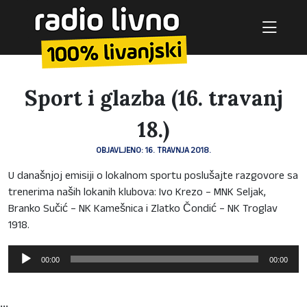
Sport i glazba (16. travanj
18.)
OBJAVLJENO: 16. TRAVNJA 2018.
U današnjoj emisiji o lokalnom sportu poslušajte razgovore sa
trenerima naših lokanih klubova: Ivo Krezo – MNK Seljak,
Branko Sučić – NK Kamešnica i Zlatko Čondić – NK Troglav
1918.
Reproduktor
00:00
00:00
audiozapisa
...