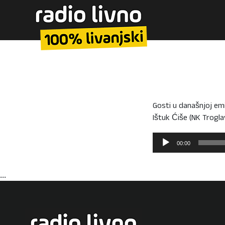
Gosti u današnjoj emi
Ištuk Ćiše (NK Trogla
Reproduktor
00:00
audiozapisa
...