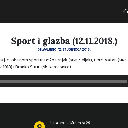
Sport i glazba (12.11.2018.)
OBJAVLJENO: 12. STUDENOGA 2018.
siji o lokalnom sportu: Božo Crnjak (MNK Seljak), Boro Matan (MNK Č
v 1918) i Branko Sučić (NK Kamešnica).
Ulica kneza Mutimira 29