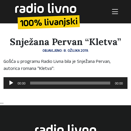
Snježana Pervan “Kletva”
OBJAVLJENO: 8. OŽUJKA 2019.
Gošća u programu Radio Livna bila je Snježana Pervan,
autorica romana “Kletva”:
Reproduktor
00:00
00:00
audiozapisa
...