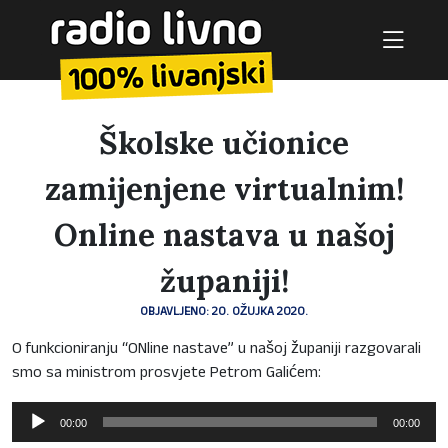
Školske učionice
zamijenjene virtualnim!
Online nastava u našoj
županiji!
OBJAVLJENO: 20. OŽUJKA 2020.
O funkcioniranju “ONline nastave” u našoj županiji razgovarali
smo sa ministrom prosvjete Petrom Galićem:
Reproduktor
00:00
00:00
audiozapisa