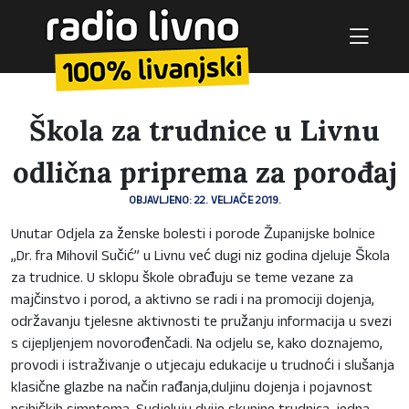
Škola za trudnice u Livnu
odlična priprema za porođaj
OBJAVLJENO: 22. VELJAČE 2019.
Unutar Odjela za ženske bolesti i porode Županijske bolnice
„Dr. fra Mihovil Sučić” u Livnu već dugi niz godina djeluje Škola
za trudnice. U sklopu škole obrađuju se teme vezane za
majčinstvo i porod, a aktivno se radi i na promociji dojenja,
održavanju tjelesne aktivnosti te pružanju informacija u svezi
s cijepljenjem novorođenčadi. Na odjelu se, kako doznajemo,
provodi i istraživanje o utjecaju edukacije u trudnoći i slušanja
klasične glazbe na način rađanja,duljinu dojenja i pojavnost