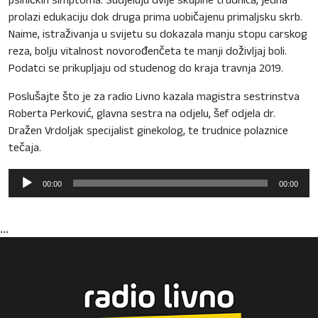
psihičkih simptoma. Sudjeluju dvije skupine trudnica, jedna
prolazi edukaciju dok druga prima uobičajenu primaljsku skrb.
Naime, istraživanja u svijetu su dokazala manju stopu carskog
reza, bolju vitalnost novorođenčeta te manji doživljaj boli.
Podatci se prikupljaju od studenog do kraja travnja 2019.
Poslušajte što je za radio Livno kazala magistra sestrinstva
Roberta Perković, glavna sestra na odjelu, šef odjela dr.
Dražen Vrdoljak specijalist ginekolog, te trudnice polaznice
tečaja.
Reproduktor
00:00
00:00
audiozapisa
...