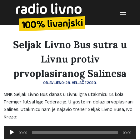
Seljak Livno Bus sutra u
Livnu protiv
prvoplasiranog Salinesa
OBJAVLJENO: 28. VELJAČE 2020.
MNK Seljak Livno Bus danas u Livnu igra utakmicu 13. kola
Premijer futsal lige Federacije. U goste im dolazi prvoplasirani
Salines. Utakmicu nam je najavio trener Seljak Livno Busa, Ivo
Krezo:
Reproduktor
00:00
00:00
audiozapisa