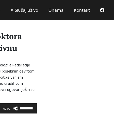
Slušaj uživo
Onama
Kontakt
oktora
Livnu
logije Federacije
, s posebnim osvrtom
potpisivanjem
mo uradili tom
ivni ugovori još nisu
Upotrijebite
00:00
tipke