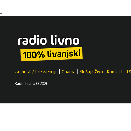
...
Čujnost / Frekvencije
Onama
Slušaj uživo
Kontakt
P
Radio Livno © 2026