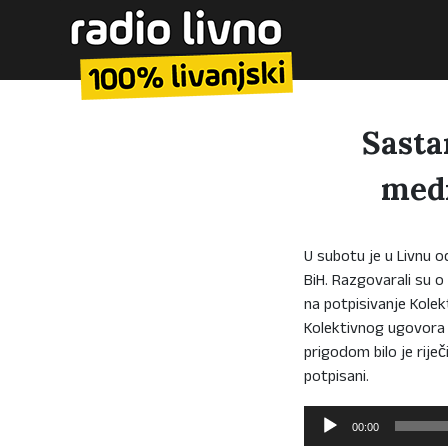
Sasta
medi
U subotu je u Livnu 
BiH. Razgovarali su 
na potpisivanje Kole
Kolektivnog ugovora i
prigodom bilo je riječ
potpisani.
Reproduktor
00:00
audiozapisa