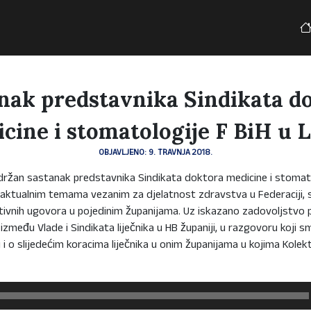
nak predstavnika Sindikata d
cine i stomatologije F BiH u 
OBJAVLJENO: 9. TRAVNJA 2018.
održan sastanak predstavnika Sindikata doktora medicine i stomato
o aktualnim temama vezanim za djelatnost zdravstva u Federaciji
ktivnih ugovora u pojedinim županijama. Uz iskazano zadovoljstvo 
zmeđu Vlade i Sindikata liječnika u HB županiji, u razgovoru koji s
i i o slijedećim koracima liječnika u onim županijama u kojima Kolekt