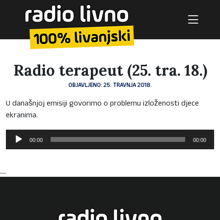
Radio terapeut (25. tra. 18.)
OBJAVLJENO: 25. TRAVNJA 2018.
U današnjoj emisiji govorimo o problemu izloženosti djece
ekranima.
Reproduktor
00:00
00:00
audiozapisa
...