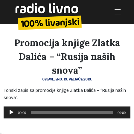
Promocija knjige Zlatka
Dalića – “Rusija naših
snova”
OBJAVLJENO: 19. VELJAČE 2019.
Tonski zapis sa promocije knjige Zlatka Dalića – “Rusija naših
snova”.
Reproduktor
00:00
00:00
audiozapisa
...