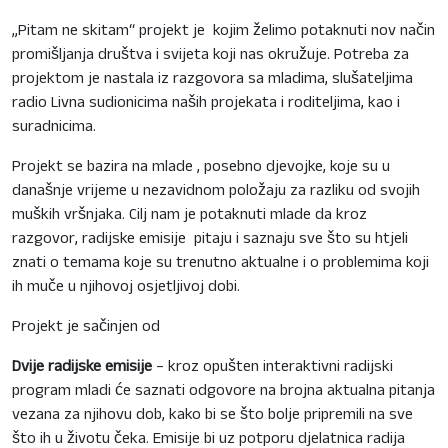
„Pitam ne skitam“ projekt je kojim želimo potaknuti nov način
promišljanja društva i svijeta koji nas okružuje. Potreba za
projektom je nastala iz razgovora sa mladima, slušateljima
radio Livna sudionicima naših projekata i roditeljima, kao i
suradnicima.
Projekt se bazira na mlade , posebno djevojke, koje su u
današnje vrijeme u nezavidnom položaju za razliku od svojih
muških vršnjaka. Cilj nam je potaknuti mlade da kroz
razgovor, radijske emisije pitaju i saznaju sve što su htjeli
znati o temama koje su trenutno aktualne i o problemima koji
ih muče u njihovoj osjetljivoj dobi.
Projekt je sačinjen od
Dvije radijske emisije
– kroz opušten interaktivni radijski
program mladi će saznati odgovore na brojna aktualna pitanja
vezana za njihovu dob, kako bi se što bolje pripremili na sve
što ih u životu čeka. Emisije bi uz potporu djelatnica radija