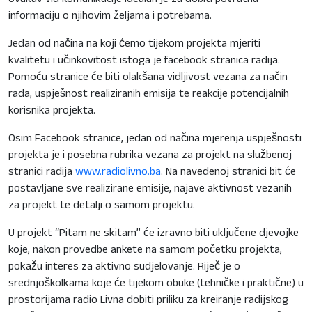
informaciju o njihovim željama i potrebama.
Jedan od načina na koji ćemo tijekom projekta mjeriti
kvalitetu i učinkovitost istoga je facebook stranica radija.
Pomoću stranice će biti olakšana vidljivost vezana za način
rada, uspješnost realiziranih emisija te reakcije potencijalnih
korisnika projekta.
Osim Facebook stranice, jedan od načina mjerenja uspješnosti
projekta je i posebna rubrika vezana za projekt na službenoj
stranici radija
www.radiolivno.ba
. Na navedenoj stranici bit će
postavljane sve realizirane emisije, najave aktivnost vezanih
za projekt te detalji o samom projektu.
U projekt “Pitam ne skitam” će izravno biti uključene djevojke
koje, nakon provedbe ankete na samom početku projekta,
pokažu interes za aktivno sudjelovanje. Riječ je o
srednjoškolkama koje će tijekom obuke (tehničke i praktične) u
prostorijama radio Livna dobiti priliku za kreiranje radijskog