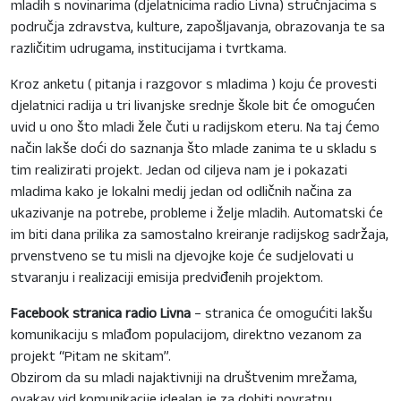
mladih s novinarima (djelatnicima radio Livna) stručnjacima s
područja zdravstva, kulture, zapošljavanja, obrazovanja te sa
različitim udrugama, institucijama i tvrtkama.
Kroz anketu ( pitanja i razgovor s mladima ) koju će provesti
djelatnici radija u tri livanjske srednje škole bit će omogućen
uvid u ono što mladi žele čuti u radijskom eteru. Na taj ćemo
način lakše doći do saznanja što mlade zanima te u skladu s
tim realizirati projekt. Jedan od ciljeva nam je i pokazati
mladima kako je lokalni medij jedan od odličnih načina za
ukazivanje na potrebe, probleme i želje mladih. Automatski će
im biti dana prilika za samostalno kreiranje radijskog sadržaja,
prvenstveno se tu misli na djevojke koje će sudjelovati u
stvaranju i realizaciji emisija predviđenih projektom.
Facebook stranica radio Livna
– stranica će omogućiti lakšu
komunikaciju s mlađom populacijom, direktno vezanom za
projekt “Pitam ne skitam”.
Obzirom da su mladi najaktivniji na društvenim mrežama,
ovakav vid komunikacije idealan je za dobiti povratnu