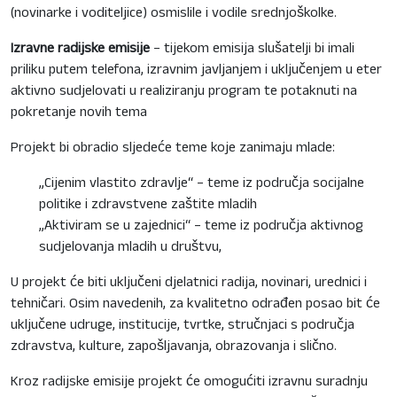
(novinarke i voditeljice) osmislile i vodile srednjoškolke.
Izravne radijske emisije
– tijekom emisija slušatelji bi imali
priliku putem telefona, izravnim javljanjem i uključenjem u eter
aktivno sudjelovati u realiziranju program te potaknuti na
pokretanje novih tema
Projekt bi obradio sljedeće teme koje zanimaju mlade:
„Cijenim vlastito zdravlje“ – teme iz područja socijalne
politike i zdravstvene zaštite mladih
„Aktiviram se u zajednici“ – teme iz područja aktivnog
sudjelovanja mladih u društvu,
U projekt će biti uključeni djelatnici radija, novinari, urednici i
tehničari. Osim navedenih, za kvalitetno odrađen posao bit će
uključene udruge, institucije, tvrtke, stručnjaci s područja
zdravstva, kulture, zapošljavanja, obrazovanja i slično.
Kroz radijske emisije projekt će omogućiti izravnu suradnju