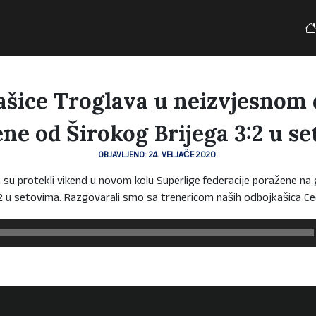
šice Troglava u neizvjesnom
ne od Širokog Brijega 3:2 u s
OBJAVLJENO: 24. VELJAČE 2020.
 su protekli vikend u novom kolu Superlige federacije poražene na
2 u setovima. Razgovarali smo sa trenericom naših odbojkašica Cec