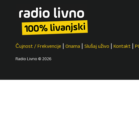
Čujnost / Frekvencije
Onama
Slušaj uživo
Kontakt
P
Radio Livno © 2026