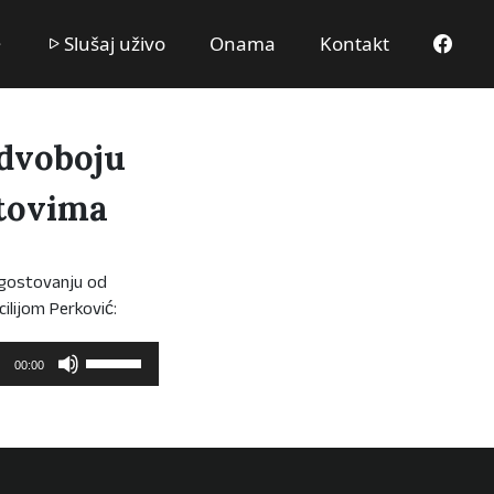
Slušaj uživo
Onama
Kontakt
 dvoboju
etovima
 gostovanju od
ilijom Perković:
Upotrijebite
00:00
tipke
sa
strelicama
Gore/Dolje
kako