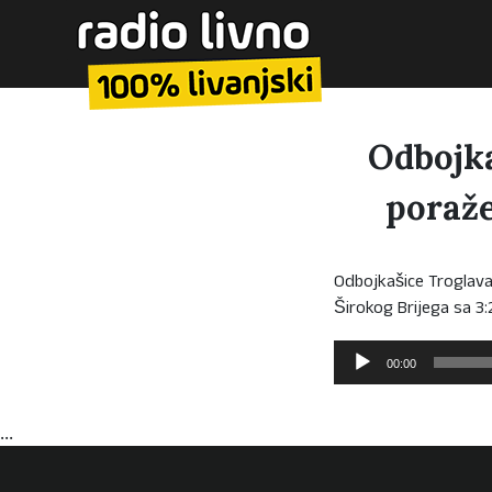
Odbojka
poraže
Odbojkašice Troglava
Širokog Brijega sa 3:
Reproduktor
00:00
audiozapisa
...