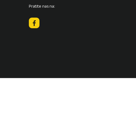
biste
Pratite nas na:
pojačali
ili
smanjili
zvuk.