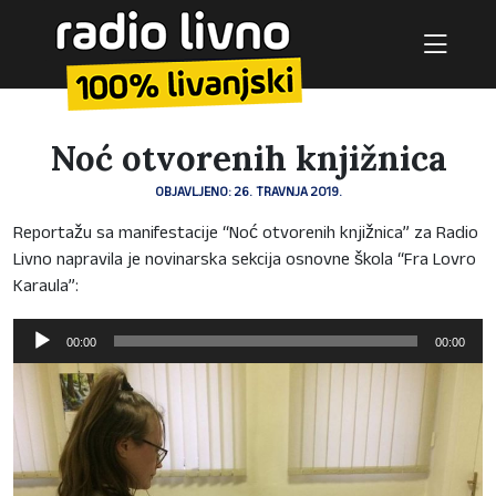
Noć otvorenih knjižnica
OBJAVLJENO: 26. TRAVNJA 2019.
Reportažu sa manifestacije “Noć otvorenih knjižnica” za Radio
Livno napravila je novinarska sekcija osnovne škola “Fra Lovro
Karaula”:
Reproduktor
00:00
00:00
audiozapisa