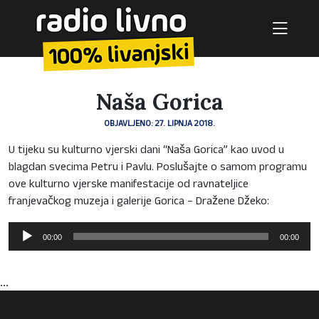
Naša Gorica
OBJAVLJENO: 27. LIPNJA 2018.
U tijeku su kulturno vjerski dani “Naša Gorica” kao uvod u
blagdan svecima Petru i Pavlu. Poslušajte o samom programu
ove kulturno vjerske manifestacije od ravnateljice
franjevačkog muzeja i galerije Gorica – Dražene Džeko:
Reproduktor
00:00
00:00
audiozapisa
...