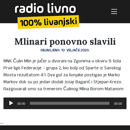
Mlinari ponovno slavili
OBJAVLJENO: 10. VELJAČE 2020.
MNK Čulin Mlin je jučer u dvorani na Zgonima u okviru 9. kola
Prve lige Federacije – grupa 2, bio bolji od Sparte iz Sanskog
Mosta rezultatom 4:1. Dva gol za livnjake postigao je Marko
Markov dok su po jedan dodali Josip Bagarić i Stjepan Krezo.
Razgovarali smo sa trenerom Čulinog Mlina Borom Matanom:
Reproduktor
00:00
00:00
audiozapisa
...