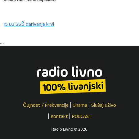
Grabovac ravnatelj škole.
15 03 SSŠ darivanje krvi
...
Čujnost / Frekvencije
Onama
Slušaj uživo
Kontakt
PODCAST
Radio Livno © 2026