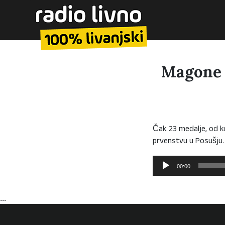
Magone 
Čak 23 medalje, od ko
prvenstvu u Posušju
Reproduktor
00:00
audiozapisa
...