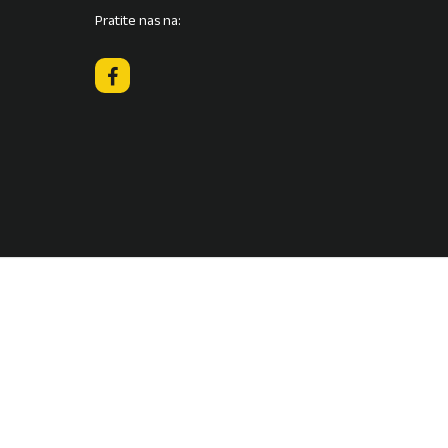
biste
Pratite nas na:
pojačali
ili
smanjili
zvuk.