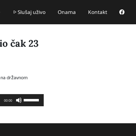
Slušaj uživo
Onama
Kontakt
o čak 23
ea na državnom
Upotrijebite
00:00
tipke
sa
strelicama
Gore/Dolje
kako