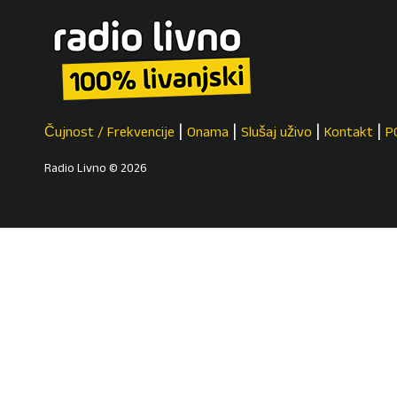
Čujnost / Frekvencije
Onama
Slušaj uživo
Kontakt
P
Radio Livno © 2026