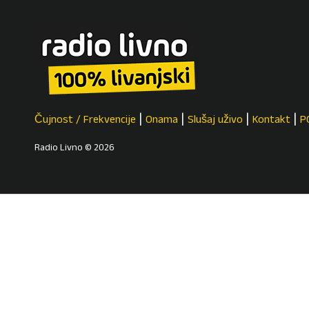
Čujnost / Frekvencije
Onama
Slušaj uživo
Kontakt
P
Radio Livno © 2026