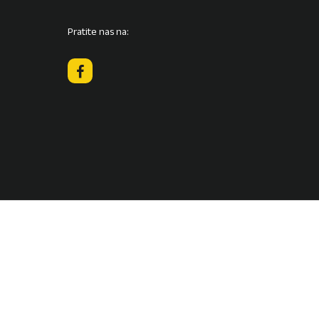
kako
biste
Pratite nas na:
pojačali
ili
smanjili
zvuk.