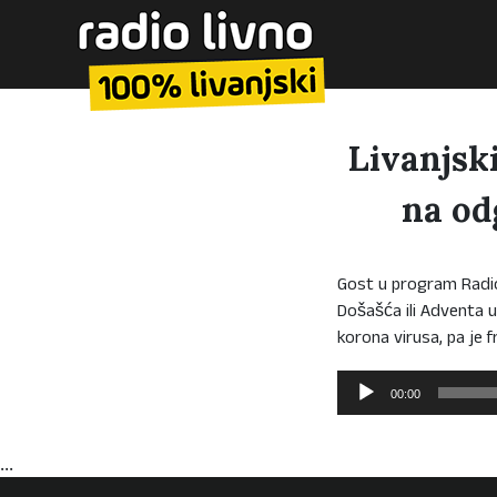
Livanjski
na od
Gost u program Radio 
Došašća ili Adventa 
korona virusa, pa je
Reproduktor
00:00
audiozapisa
...