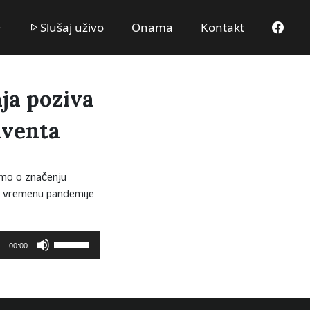
Slušaj uživo
Onama
Kontakt
aja poziva
dventa
 smo o značenju
om vremenu pandemije
Upotrijebite
00:00
tipke
sa
strelicama
Gore/Dolje