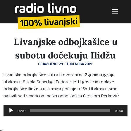
Livanjske odbojkašice u
subotu dočekuju Ilidžu
OBJAVLJENO: 29. STUDENOGA 2019.
Livanjske odbojkašice sutra u dvorani na Zgonima igraju
utakmicu 8. kola Superlige Federacije. U goste im dolaze
odbojkašice Ilidže a utakmica počinje u 15h. Utakmicu smo
najavili sa trenericom naših odbojkašica Cecilijom Perković:
Reproduktor
00:00
00:00
audiozapisa
...