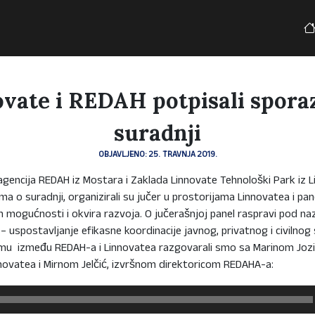
vate i REDAH potpisali spor
suradnji
OBJAVLJENO: 25. TRAVNJA 2019.
agencija REDAH iz Mostara i Zaklada Linnovate Tehnološki Park iz 
a o suradnji, organizirali su jučer u prostorijama Linnovatea i pane
h mogućnosti i okvira razvoja. O jučerašnjoj panel raspravi pod na
– uspostavljanje efikasne koordinacije javnog, privatnog i civilnog
u između REDAH-a i Linnovatea razgovarali smo sa Marinom Jozi
ovatea i Mirnom Jelčić, izvršnom direktoricom REDAHA-a: