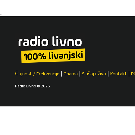
...
Čujnost / Frekvencije
Onama
Slušaj uživo
Kontakt
P
Radio Livno © 2026