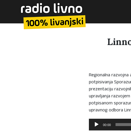
Linno
Regionalna razvojna 
potpisivanja Sporazum
prezentaciju razvojni
upravljanja razvojem 
potpisanom sporazum
upravnog odbora Linn
Reproduktor
00:00
audiozapisa