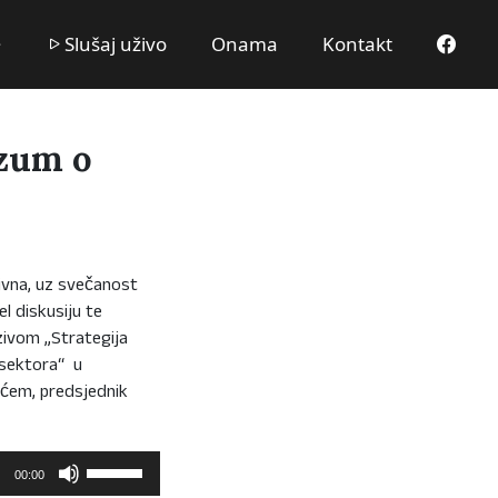
Slušaj uživo
Onama
Kontakt
azum o
Livna, uz svečanost
l diskusiju te
zivom „Strategija
 sektora“ u
ćem, predsjednik
Upotrijebite
00:00
tipke