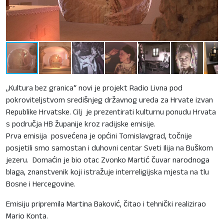
„Kultura bez granica“ novi je projekt Radio Livna pod
pokroviteljstvom središnjeg državnog ureda za Hrvate izvan
Republike Hrvatske. Cilj je prezentirati kulturnu ponudu Hrvata
s područja HB županije kroz radijske emisije.
Prva emisija posvećena je općini Tomislavgrad, točnije
posjetili smo samostan i duhovni centar Sveti Ilija na Buškom
jezeru. Domaćin je bio otac Zvonko Martić čuvar narodnoga
blaga, znanstvenik koji istražuje interreligijska mjesta na tlu
Bosne i Hercegovine.
Emisiju pripremila Martina Baković, čitao i tehnički realizirao
Mario Konta.