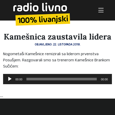
Kamešnica zaustavila lidera
OBJAVLJENO: 22. LISTOPADA 2018.
Nogometaši Kamešnice remizirali sa liderom prvenstva
Posušjem. Razgovarali smo sa trenerom Kamešnice Brankom
Sučićem:
Reproduktor
00:00
00:00
audiozapisa
...