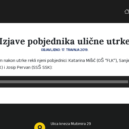
Izjave pobjednika ulične utrk
OBJAVLJENO: 17. TRAVNJA 2019.
nakon utrke rekli njeni pobjednici: Katarina Mišić (OŠ “FLK”), Sanji
) i Josip Pervan (SSŠ SSK):
Ulica kneza Mutimira 29