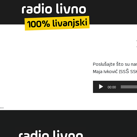
Poslušajte što su nam 
Maja Ivković (SSŠ SSK
Reproduktor
00:00
audiozapisa
...