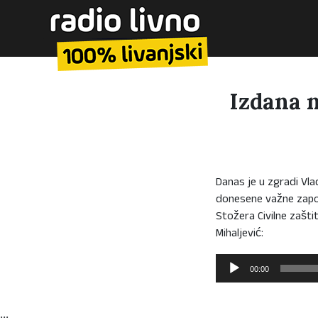
Izdana 
Danas je u zgradi Vla
donesene važne zapov
Stožera Civilne zašti
Mihaljević:
Reproduktor
00:00
audiozapisa
...