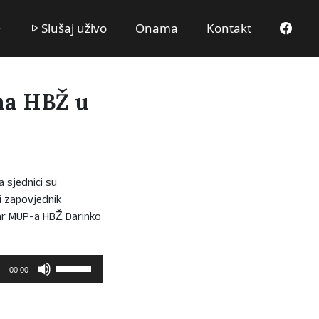
Slušaj uživo
Onama
Kontakt
na HBŽ u
 sjednici su
i zapovjednik
star MUP-a HBŽ Darinko
Upotrijebite
00:00
tipke
sa
strelicama