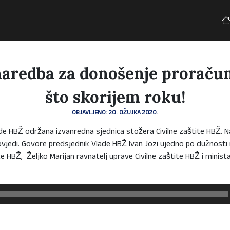
naredba za donošenje proraču
što skorijem roku!
OBJAVLJENO: 20. OŽUJKA 2020.
de HBŽ održana izvanredna sjednica stožera Civilne zaštite HBŽ. Na
jedi. Govore predsjednik Vlade HBŽ Ivan Jozi ujedno po dužnosti 
te HBŽ, Željko Marijan ravnatelj uprave Civilne zaštite HBŽ i mini