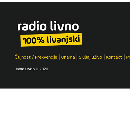
Čujnost / Frekvencije
Onama
Slušaj uživo
Kontakt
P
Radio Livno © 2026