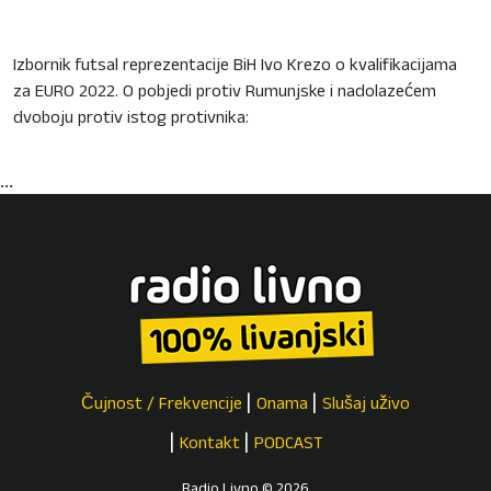
Izbornik futsal reprezentacije BiH Ivo Krezo o kvalifikacijama
za EURO 2022. O pobjedi protiv Rumunjske i nadolazećem
dvoboju protiv istog protivnika:
...
Čujnost / Frekvencije
Onama
Slušaj uživo
Kontakt
PODCAST
Radio Livno © 2026