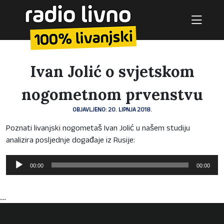
Ivan Jolić o svjetskom
nogometnom prvenstvu
OBJAVLJENO: 20. LIPNJA 2018.
Poznati livanjski nogometaš Ivan Jolić u našem studiju
analizira posljednje događaje iz Rusije:
Reproduktor
00:00
00:00
audiozapisa
...