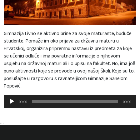
Gimnazija Livno se aktivno brine za svoje maturante, buduće
studente. Pomaže im oko prijava za državnu maturu u
Hrvatskoj, organizira pripremnu nastavu iz predmeta za koje
se učenici odluče i ima povratne informacije o njihovom
uspjehu na državnoj maturi ali i o upisu na fakultet. No, ima još
puno aktivnosti koje se provode u ovoj našoj školi. Koje su to,
poslušajte u razgovoru s ravnateljicom Gimnazije Sanelom
Popović.
Reproduktor
00:00
00:00
audiozapisa
...