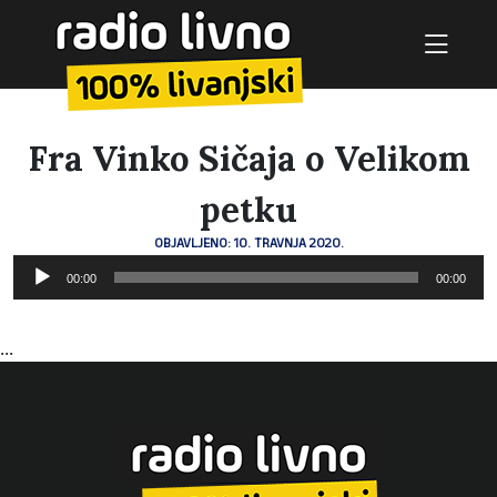
Fra Vinko Sičaja o Velikom
petku
OBJAVLJENO: 10. TRAVNJA 2020.
Reproduktor
00:00
00:00
audiozapisa
...