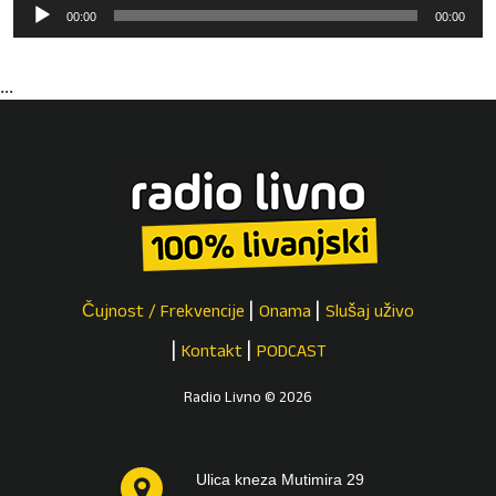
Reproduktor
00:00
00:00
audiozapisa
...
Čujnost / Frekvencije
Onama
Slušaj uživo
Kontakt
PODCAST
Radio Livno © 2026
Ulica kneza Mutimira 29