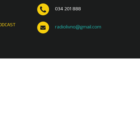
034 201 888
ODCAST
radiolivno@gmail.com