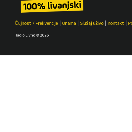
Čujnost / Frekvencije
Onama
Slušaj uživo
Kontakt
P
Radio Livno © 2026