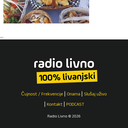
...
Čujnost / Frekvencije
Onama
Slušaj uživo
Kontakt
PODCAST
Radio Livno © 2026