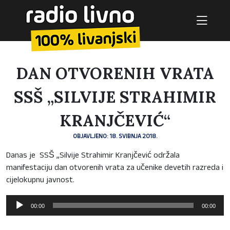
DAN OTVORENIH VRATA
SSŠ „SILVIJE STRAHIMIR
KRANJČEVIĆ“
OBJAVLJENO: 18. SVIBNJA 2018.
Danas je SSŠ „Silvije Strahimir Kranjčević održala
manifestaciju dan otvorenih vrata za učenike devetih razreda i
cijelokupnu javnost.
Reproduktor
00:00
00:00
audiozapisa