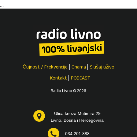
...
Čujnost / Frekvencije
Onama
Slušaj uživo
Kontakt
PODCAST
Radio Livno © 2026
Ulica kneza Mutimira 29
Livno, Bosna i Hercegovina
034 201 888