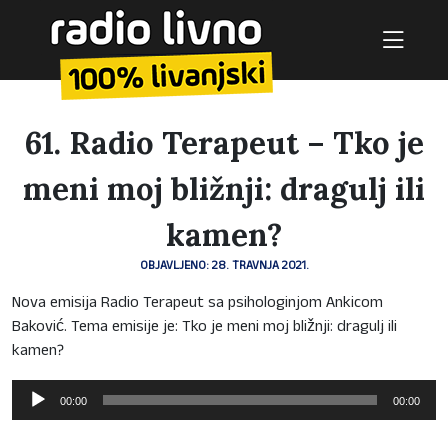
61. Radio Terapeut – Tko je
meni moj bližnji: dragulj ili
kamen?
OBJAVLJENO: 28. TRAVNJA 2021.
Nova emisija Radio Terapeut sa psihologinjom Ankicom
Baković. Tema emisije je: Tko je meni moj bližnji: dragulj ili
kamen?
Reproduktor
00:00
00:00
audiozapisa