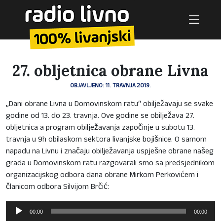
27. obljetnica obrane Livna
OBJAVLJENO: 11. TRAVNJA 2019.
„Dani obrane Livna u Domovinskom ratu“ obilježavaju se svake
godine od 13. do 23. travnja. Ove godine se obilježava 27.
obljetnica a program obilježavanja započinje u subotu 13.
travnja u 9h obilaskom sektora livanjske bojišnice. O samom
napadu na Livnu i značaju obilježavanja uspješne obrane našeg
grada u Domovinskom ratu razgovarali smo sa predsjednikom
organizacijskog odbora dana obrane Mirkom Perkovićem i
članicom odbora Silvijom Brčić:
Reproduktor
00:00
00:00
audiozapisa